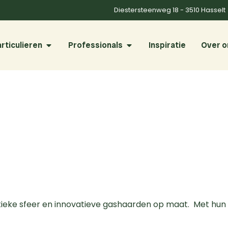
Diestersteenweg 18 - 3510 Hasselt
rticulieren
Professionals
Inspiratie
Over o
ntieke sfeer en innovatieve gashaarden op maat. Met hun