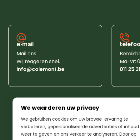
e-mail
telefo
Mail ons.
Bereikb
Wij reageren snel.
Ma-vr: 0
info@colemont.be
011 25 3
We waarderen uw privacy
We gebruiken cookies om uw browse-ervaring te
verbeteren, gepersonaliseerde advertenties of inhoud
weer te geven en ons verkeer te analyseren. Door op