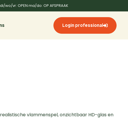
di/wo/vr: OPEN ma/do: OP AFSPRAAK
ns
Login professional
 realistische vlammenspel, onzichtbaar HD-glas en