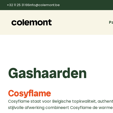
+32 11 25 31 66
info@colemont.be
Pa
Gashaarden
Cosyflame
Cosyflame staat voor Belgische topkwaliteit, authe
stijlvolle afwerking combineert Cosyflame de warme