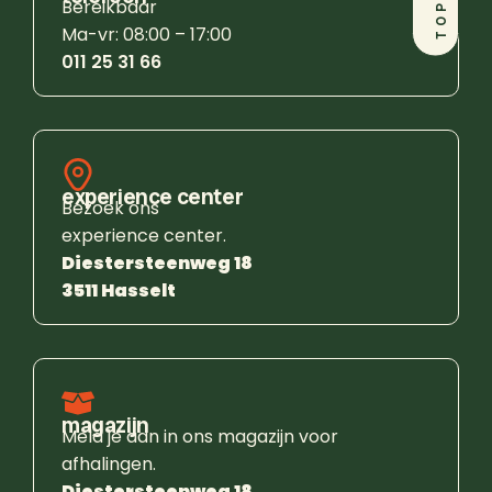
Bereikbaar
TOP
Ma-vr: 08:00 – 17:00
011 25 31 66
experience center
Bezoek ons
experience center.
Diestersteenweg 18
3511 Hasselt
magazijn
Meld je aan in ons magazijn voor
afhalingen.
Diestersteenweg 18