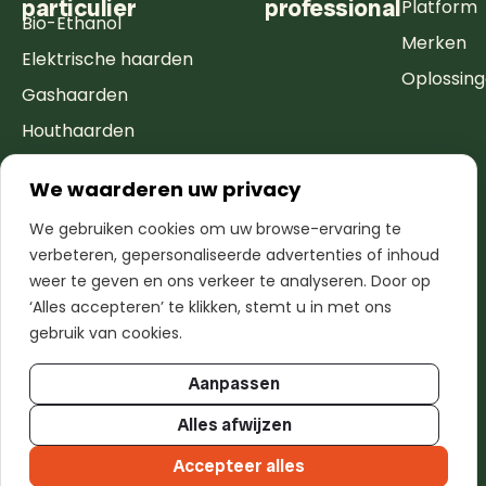
particulier
professional
Platform
Bio-Ethanol
Merken
Elektrische haarden
Oplossin
Gashaarden
Houthaarden
Inspiratie
We waarderen uw privacy
Service-aanvraag
We gebruiken cookies om uw browse-ervaring te
verbeteren, gepersonaliseerde advertenties of inhoud
Contact
Over ons
weer te geven en ons verkeer te analyseren. Door op
‘Alles accepteren’ te klikken, stemt u in met ons
Zoek een dealer
gebruik van cookies.
Openingsuren
Faq
Aanpassen
Alles afwijzen
Accepteer alles
IDENTIQ— 2026 All Right Reserved
Privacybeleid
Cookiebeleid
Algemene voorwaarden